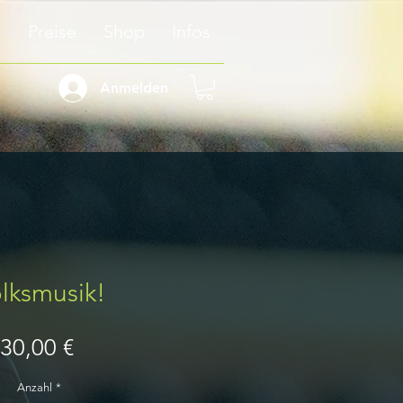
n
Preise
Shop
Infos
Anmelden
lksmusik!
Preis
30,00 €
Anzahl
*