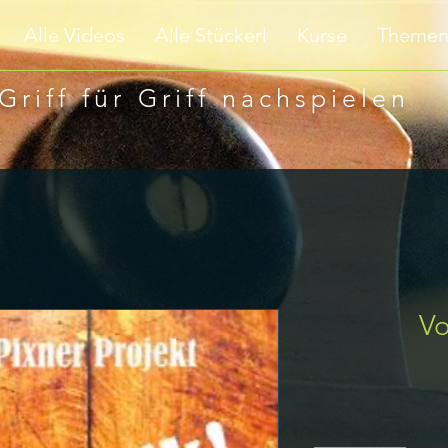
Alle Videos
Alle Stückerl
Kurse
Theme
Griff für Griff nachspielen
Vo