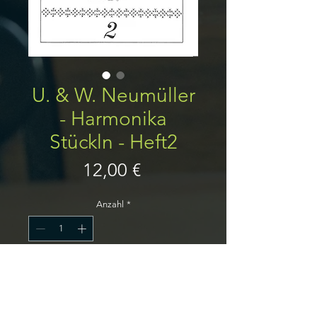
U. & W. Neumüller
- Harmonika
Stückln - Heft2
Preis
12,00 €
Anzahl
*
In den Warenkorb