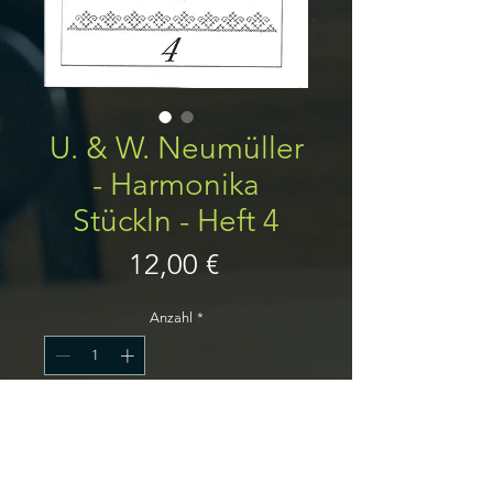
U. & W. Neumüller
- Harmonika
Stückln - Heft 4
Preis
12,00 €
Anzahl
*
In den Warenkorb