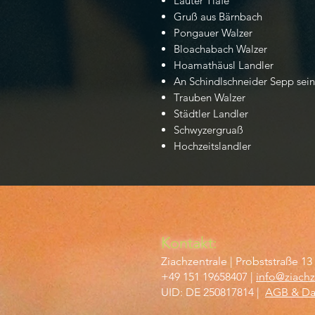
Lauter Tiafe
Gruß aus Bärnbach
Pongauer Walzer
Bloachabach Walzer
Hoamathäusl Landler
An Schindlschneider Sepp sei
Trauben Walzer
Städtler Landler
Schwyzergruaß
Hochzeitslandler
Kontakt:
Ziachzentrale | Probs
t
straße 13
+49 151 19658407 |
info@ziachz
UID
:
DE 250817814 |
AGB & Da