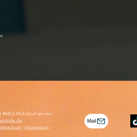
na
 | 84453 Mühldorf am Inn
entrale.de
Mail
tenschutz
|
Impressum