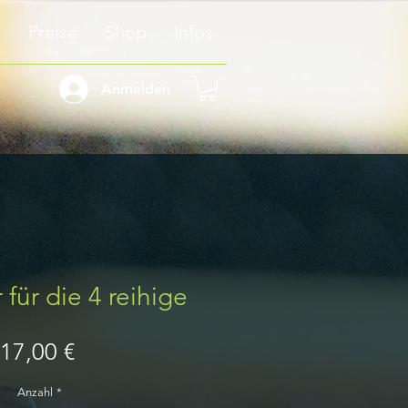
n
Preise
Shop
Infos
Anmelden
 für die 4 reihige
Preis
17,00 €
Anzahl
*