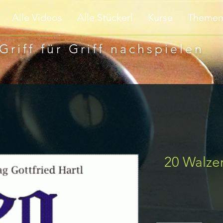
Alle Videos
Alle Stückerl
Kurse
Theme
Griff für Griff nachspielen
20 Walzer